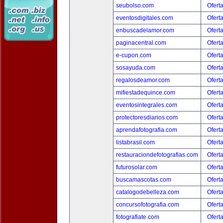
seubolso.com
Ofert
eventosdigitales.com
Ofert
enbuscadelamor.com
Ofert
paginacentral.com
Ofert
e-cupon.com
Ofert
sosayuda.com
Ofert
regalosdeamor.com
Ofert
mifiestadequince.com
Ofert
eventosintegrales.com
Ofert
protectoresdiarios.com
Ofert
aprendafotografia.com
Ofert
listabrasil.com
Ofert
restauraciondefotografias.com
Ofert
futurosolar.com
Ofert
buscamascotas.com
Ofert
catalogodebelleza.com
Ofert
concursofotografia.com
Ofert
fotografiate.com
Ofert