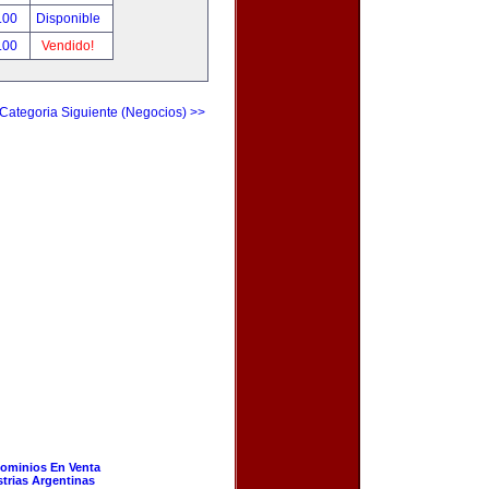
.00
Disponible
.00
Vendido!
Categoria Siguiente (Negocios) >>
ominios En Venta
strias Argentinas