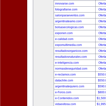
innovarse.com
Ofert
fotografiarse.com
Ofert
salonparaeventos.com
Ofert
argentinateamo.com
Ofert
bolsasecologicas.com
Ofert
exponen.com
Ofert
e-calidad.com
Ofert
expomultimedia.com
Ofert
resultadosorganicos.com
Ofert
resultadosnaturales.com
Ofert
e-inteligencia.com
Ofert
normasdeseguridad.com
Ofert
e-reclamos.com
$550.
datachile.com
$550.
argentinatequiero.com
$590.
e-Foros.com
$800.
e-Contenidos.com
$1,500
vidaexitosa.com
$1,995