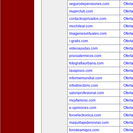
segurodepensiones.com
Ofert
mujerclub.com
Ofert
contactosprivados.com
Ofert
mochilear.com
Ofert
imagenesvirtuales.com
Ofert
i-gratis.com
Ofert
videoayudas.com
Ofert
pisosatermicos.com
Ofert
fotografiaurbana.com
Ofert
lavapisos.com
Ofert
informemundial.com
Ofert
infodirectorio.com
Ofert
salonprofesional.com
Ofert
muyfamoso.com
Ofert
e-opiniones.com
Ofert
foroelectronica.com
Ofert
maquillajedenovias.com
Ofert
forodeamigos.com
Ofert