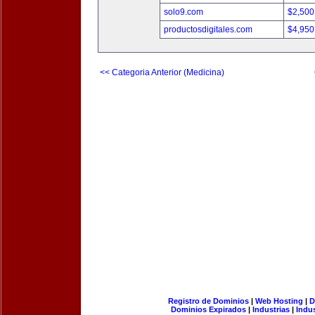
solo9.com
$2,500
productosdigitales.com
$4,950
<< Categoria Anterior (Medicina)
Registro de Dominios
|
Web Hosting
|
D
Dominios Expirados
|
Industrias
|
Indu