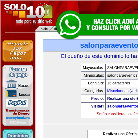
salonparaevent
El dueño de este dominio lo ha
Mayusculas:
SALONPARAEVE
Minusculas:
salonparaeventos
Longitud:
16 caracteres
Categorias:
Miscelaneas (vari
Precio:
Realizar una ofer
Visitar!
salonparaevento
Serán consideradas ofer
Realizar una Oferta