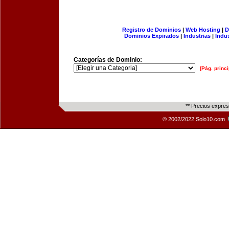
Registro de Dominios
|
Web Hosting
|
D
Dominios Expirados
|
Industrias
|
Indu
Categorías de Dominio:
[Pág. princi
** Precios expre
© 2002/2022 Solo10.com