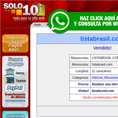
listabrasil.
Vendido!
Mayusculas:
LISTABRASIL.CO
Minusculas:
listabrasil.com
Longitud:
11 caracteres
Categorias:
Internet
,
Miscelane
Precio:
Realizar una ofer
Visitar!
listabrasil.com
Serán consideradas ofer