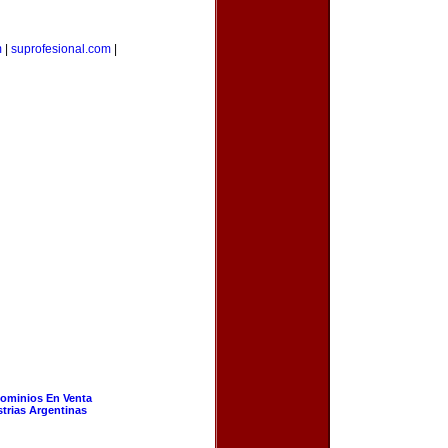
m
|
suprofesional.com
|
ominios En Venta
strias Argentinas