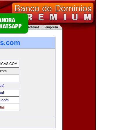
as.com
ICAS.COM
.com
os)
ta!
s.com
tas