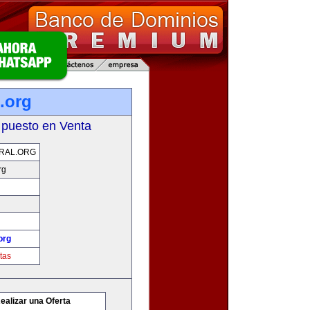
.org
 puesto en Venta
RAL.ORG
rg
org
tas
ealizar una Oferta