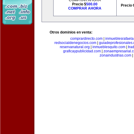
COMPRAR AHORA
Precio $
500.00
Precio 
COMPRAR AHORA
Otros dominios en venta:
comprardirecto.com
|
inmueblesrafael
redsocialdenegocios.com
|
guiadeprofesionales.
reservanatural.org
|
inmueblesquito.com
|
tra
graficaypublicidad.com
|
zonaempresarial.
zonaindustrias.com
|