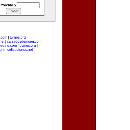
Ofrecido $
a.com
|
turnos.org
|
net
|
calzadosdemujer.com
|
degate.com
|
pymes.org
|
com
|
cotizaciones.net
|