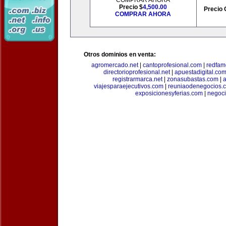
COMPRAR AHORA
Precio $
4,500.00
Precio 
COMPRAR AHORA
Otros dominios en venta:
agromercado.net
|
cantoprofesional.com
|
redfam
directorioprofesional.net
|
apuestadigital.co
registrarmarca.net
|
zonasubastas.com
|
a
viajesparaejecutivos.com
|
reuniaodenegocios.
exposicionesyferias.com
|
negoc