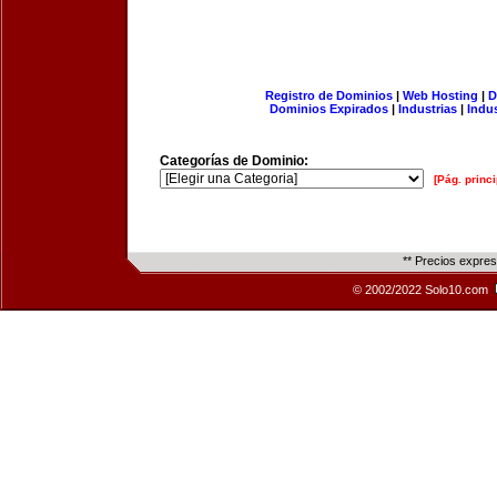
Registro de Dominios
|
Web Hosting
|
D
Dominios Expirados
|
Industrias
|
Indu
Categorías de Dominio:
[Pág. princi
** Precios expre
© 2002/2022 Solo10.com