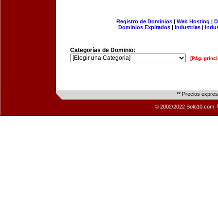
Registro de Dominios
|
Web Hosting
|
D
Dominios Expirados
|
Industrias
|
Indu
Categorías de Dominio:
[Pág. princi
** Precios expre
© 2002/2022 Solo10.com