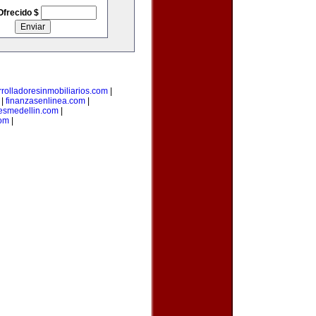
Ofrecido $
rolladoresinmobiliarios.com
|
|
finanzasenlinea.com
|
esmedellin.com
|
com
|