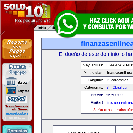
finanzasenline
El dueño de este dominio lo ha
Mayusculas:
FINANZASENLI
Minusculas:
finanzasenlinea
Longitud:
15 caracteres
Categorias:
Sin Clasificar
Precio:
$6,500.00
Visitar!
finanzasenline
Serán consideradas ofer
R