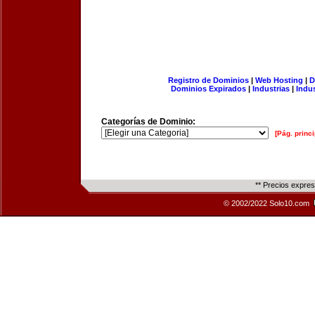
Registro de Dominios
|
Web Hosting
|
D
Dominios Expirados
|
Industrias
|
Indu
Categorías de Dominio:
[Pág. princi
** Precios expre
© 2002/2022 Solo10.com