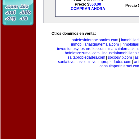
COMPRAR AHORA
Precio $
550.00
Precio 
COMPRAR AHORA
Otros dominios en venta:
hotelesinternacionales.com
|
inmobiliar
inmobiliariasguatemala.com
|
inmobiliar
inversionesydesarrollos.com
|
marcainternacion
hotelescozumel.com
|
industriainmobiliaria
saltapropiedades.com
|
sociosvip.com
|
as
santafeventas.com
|
ventapropiedades.com
|
ar
consultaporinternet.co