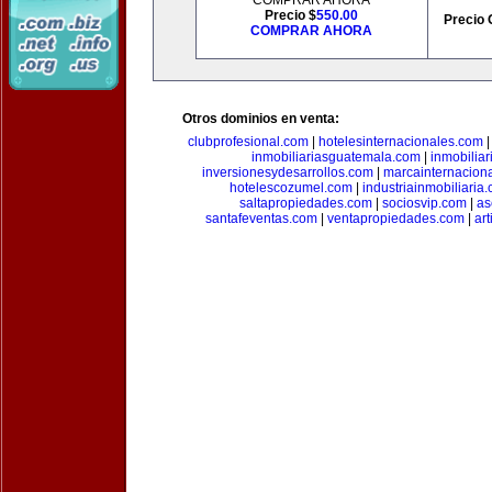
COMPRAR AHORA
Precio $
550.00
Precio 
COMPRAR AHORA
Otros dominios en venta:
clubprofesional.com
|
hotelesinternacionales.com
inmobiliariasguatemala.com
|
inmobiliar
inversionesydesarrollos.com
|
marcainternacion
hotelescozumel.com
|
industriainmobiliaria
saltapropiedades.com
|
sociosvip.com
|
as
santafeventas.com
|
ventapropiedades.com
|
ar