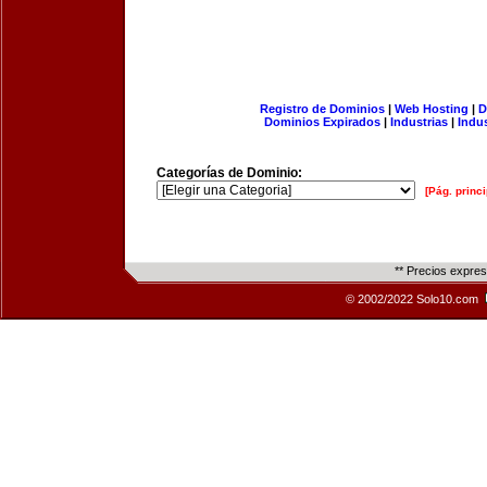
Registro de Dominios
|
Web Hosting
|
D
Dominios Expirados
|
Industrias
|
Indu
Categorías de Dominio:
[Pág. princi
** Precios expre
© 2002/2022 Solo10.com