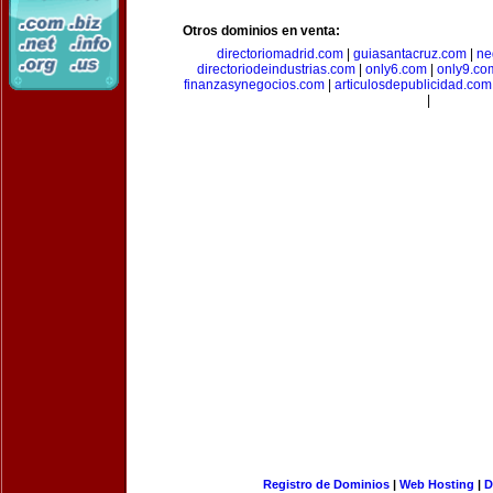
Otros dominios en venta:
directoriomadrid.com
|
guiasantacruz.com
|
ne
directoriodeindustrias.com
|
only6.com
|
only9.co
finanzasynegocios.com
|
articulosdepublicidad.com
|
Registro de Dominios
|
Web Hosting
|
D