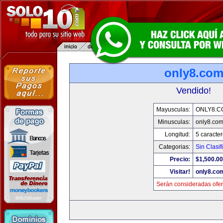
only8.co
Vendido!
Mayusculas:
ONLY8.C
Minusculas:
only8.co
Longitud:
5 caracte
Categorias:
Sin Clasif
Precio:
$1,500.00
Visitar!
only8.co
Serán consideradas ofer