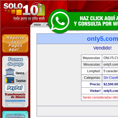
only5.co
Vendido!
Mayusculas:
ONLY5.C
Minusculas:
only5.co
Longitud:
5 caracte
Categorias:
Sin Clasif
Precio:
$2,500.00
Visitar!
only5.co
Serán consideradas ofer