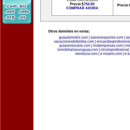
COMPRAR AHORA
Precio $
750.00
Precio 
COMPRAR AHORA
Otros dominios en venta:
guiautomotriz.com
|
asesorespymes.com
|
op
vacacionesdefamilia.com
|
encuestasprofesiona
guiavenezuela.com
|
hostempresas.com
|
ho
inmobiliariasuruguay.com
|
circuloprofesional
mendoza.com
|
e-rosario.com
|
e-