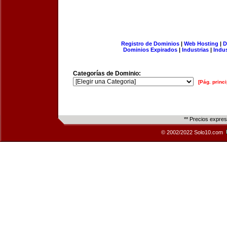
Registro de Dominios
|
Web Hosting
|
D
Dominios Expirados
|
Industrias
|
Indu
Categorías de Dominio:
[Pág. princi
** Precios expre
© 2002/2022 Solo10.com