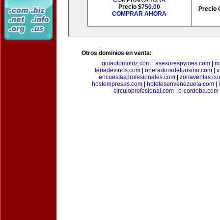
COMPRAR AHORA
Precio $
750.00
Precio 
COMPRAR AHORA
Otros dominios en venta:
guiautomotriz.com
|
asesorespymes.com
|
m
feriadevinos.com
|
operadoradeturismo.com
|
v
encuestasprofesionales.com
|
zonaventas.c
hostempresas.com
|
hotelesenvenezuela.com
|
circuloprofesional.com
|
e-cordoba.com