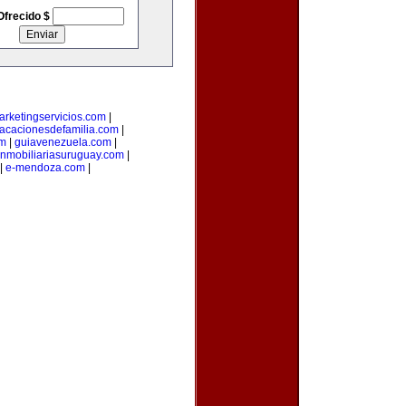
Ofrecido $
arketingservicios.com
|
acacionesdefamilia.com
|
om
|
guiavenezuela.com
|
inmobiliariasuruguay.com
|
|
e-mendoza.com
|