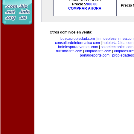
COMPRAR AHORA
Precio $
900.00
Precio 
COMPRAR AHORA
Otros dominios en venta:
buscapropiedad.com
|
inmueblesenlinea.co
consultordeinformatica.com
|
hoteleslafalda.com
hotelesparaeventos.com
|
soloelectronica.com
turismo365.com
|
empleo365.com
|
empleos365
portaldeporte.com
|
propiedadesb