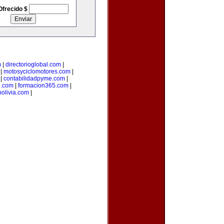
Ofrecido $
m
|
directorioglobal.com
|
|
motosyciclomotores.com
|
|
contabilidadpyme.com
|
.com
|
formacion365.com
|
olivia.com
|