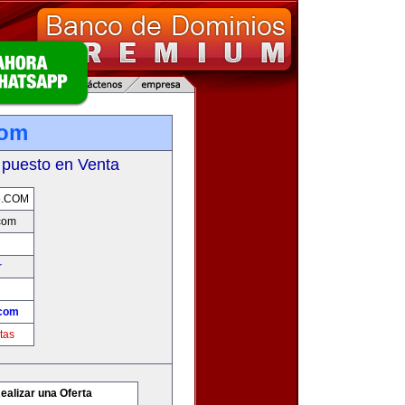
com
 puesto en Venta
5.COM
com
r
com
tas
ealizar una Oferta