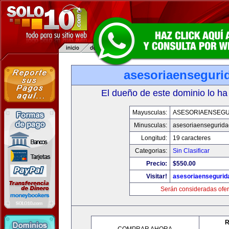
asesoriaenseguri
El dueño de este dominio lo ha
Mayusculas:
ASESORIAENSEG
Minusculas:
asesoriaensegurid
Longitud:
19 caracteres
Categorias:
Sin Clasificar
Precio:
$550.00
Visitar!
asesoriaenseguri
Serán consideradas ofer
R