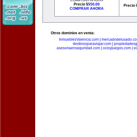
COMPRAR AHORA
Precio $
550.00
Precio 
COMPRAR AHORA
Otros dominios en venta:
InmueblesValencia.com
|
mercadodelusado.c
destinosparaviajar.com
|
propiedadesg
asesoriaenseguridad.com
|
ocioyjuegos.com
|
e