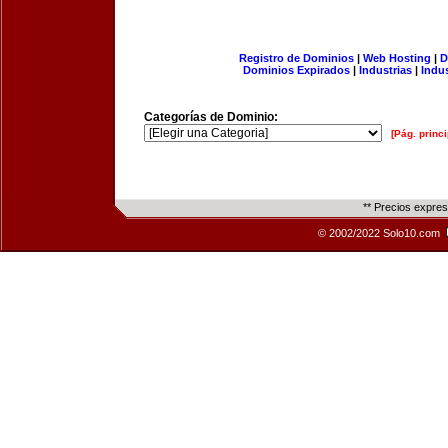
Registro de Dominios
|
Web Hosting
|
D
Dominios Expirados
|
Industrias
|
Indu
Categorías de Dominio:
[Pág. princi
** Precios expre
© 2002/2022 Solo10.com