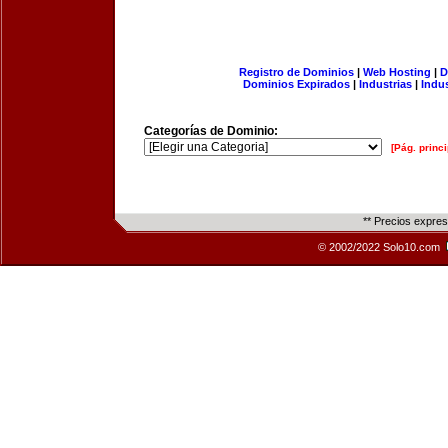
Registro de Dominios
|
Web Hosting
|
D
Dominios Expirados
|
Industrias
|
Indu
Categorías de Dominio:
[Pág. princi
** Precios expre
© 2002/2022 Solo10.com