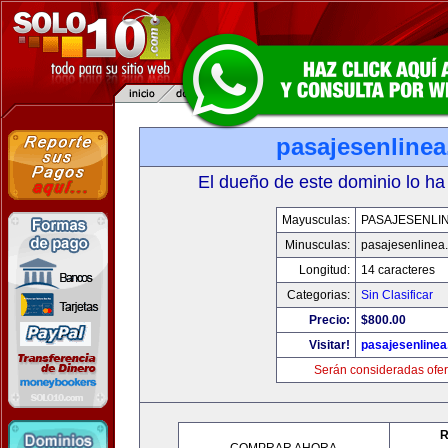
pasajesenline
El dueño de este dominio lo ha
Mayusculas:
PASAJESENLI
Minusculas:
pasajesenlinea
Longitud:
14 caracteres
Categorias:
Sin Clasificar
Precio:
$800.00
Visitar!
pasajesenline
Serán consideradas ofer
R