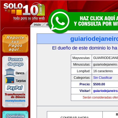
guiariodejanei
El dueño de este dominio lo ha
Mayusculas:
GUIARIODEJAN
Minusculas:
guiariodejaneiro
Longitud:
16 caracteres
Categorias:
Sin Clasificar
Precio:
$500.00
Visitar!
guiariodejaneir
Serán consideradas ofer
R