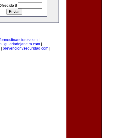
Ofrecido $
nformesfinancieros.com
|
m
|
guiariodejaneiro.com
|
|
prevencionyseguridad.com
|