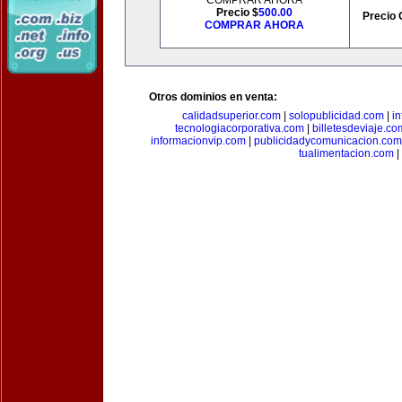
COMPRAR AHORA
Precio $
500.00
Precio 
COMPRAR AHORA
Otros dominios en venta:
calidadsuperior.com
|
solopublicidad.com
|
i
tecnologiacorporativa.com
|
billetesdeviaje.co
informacionvip.com
|
publicidadycomunicacion.com
tualimentacion.com
|