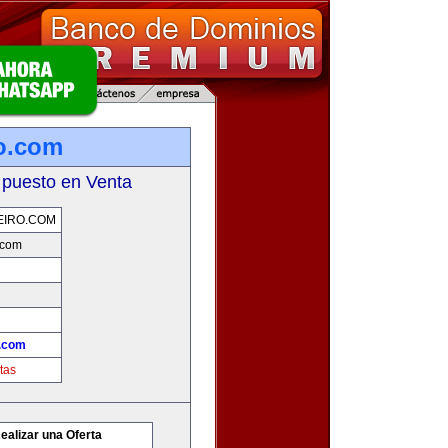
ro.com
 puesto en Venta
EIRO.COM
.com
o.com
tas
ealizar una Oferta