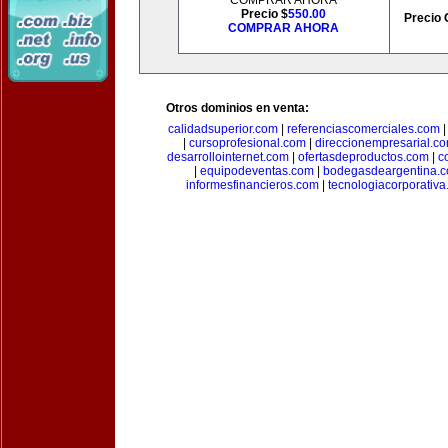
COMPRAR AHORA
Precio $
550.00
Precio 
COMPRAR AHORA
Otros dominios en venta:
calidadsuperior.com
|
referenciascomerciales.com
|
cursoprofesional.com
|
direccionempresarial.c
desarrollointernet.com
|
ofertasdeproductos.com
|
c
|
equipodeventas.com
|
bodegasdeargentina.
informesfinancieros.com
|
tecnologiacorporativ