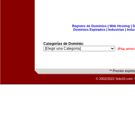
Registro de Dominios
|
Web Hosting
|
D
Dominios Expirados
|
Industrias
|
Indu
Categorías de Dominio:
[Pág. princi
** Precios expre
© 2002/2022 Solo10.com