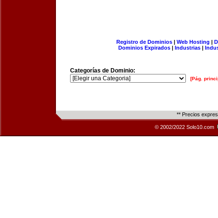
Registro de Dominios
|
Web Hosting
|
D
Dominios Expirados
|
Industrias
|
Indu
Categorías de Dominio:
[Pág. princi
** Precios expre
© 2002/2022 Solo10.com