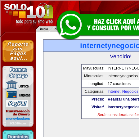
internetynegoci
Vendido!
Mayusculas:
INTERNETYNEGO
Minusculas:
internetynegocios
Longitud:
17 caracteres
Categorias:
Internet
,
Negocios
Precio:
Realizar una ofert
Visitar!
internetynegocio
Serán consideradas ofer