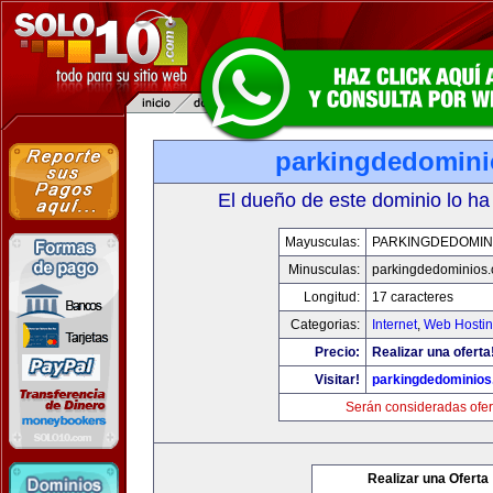
parkingdedomin
El dueño de este dominio lo ha
Mayusculas:
PARKINGDEDOMIN
Minusculas:
parkingdedominios
Longitud:
17 caracteres
Categorias:
Internet
,
Web Hostin
Precio:
Realizar una oferta
Visitar!
parkingdedominio
Serán consideradas ofer
Realizar una Oferta