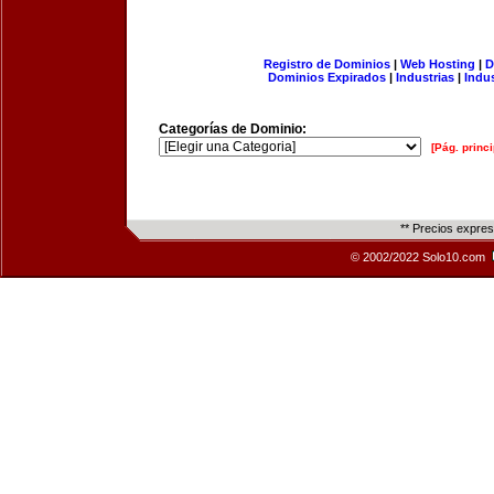
Registro de Dominios
|
Web Hosting
|
D
Dominios Expirados
|
Industrias
|
Indu
Categorías de Dominio:
[Pág. princi
** Precios expre
© 2002/2022 Solo10.com