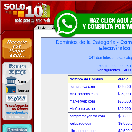
Dominios de la Categoría -
Com
ElectrÃ³nico
341 dominios en esta categ
Mostrando 1 de 150
Ver siguientes 150 >>
Nombre de Dominio
Precio
comprasya.com
$49,500
MisCompras.com
$35,000
marketweb.com
$25,000
MisCompras.net
$10,000
compramayorista.com
$9,800.
webpago.com
$9,800.
clickcompra.com
$9,500.