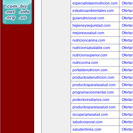
especialistaennutricion.com
Ofertar
estudiosambientales.com
Ofertar
guianutricional.com
Ofertar
higieneyseguridad.com
Ofertar
mejoresusalud.com
Ofertar
nutricioncanina.com
Ofertar
nutricionsaludable.com
Ofertar
nutricionsuperior.com
Ofertar
nutricocina.com
Ofertar
portaldenutricion.com
Ofertar
productosdenutricion.com
Ofertar
productosparalasalud.com
Ofertar
programacionmental.com
Ofertar
protectoresdiarios.com
Ofertar
pruductosparalasalud.com
Ofertar
recuperarlasalud.com
Ofertar
saludcorporal.com
Ofertar
saludenlinea.com
Ofertar