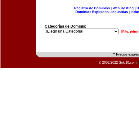
Registro de Dominios
|
Web Hosting
|
D
Dominios Expirados
|
Industrias
|
Indu
Categorías de Dominio:
[Pág. princi
** Precios expre
© 2002/2022 Solo10.com