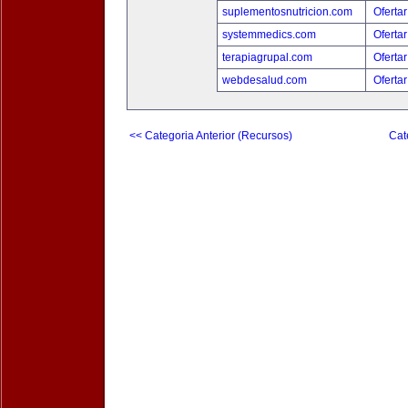
suplementosnutricion.com
Ofertar
systemmedics.com
Ofertar
terapiagrupal.com
Ofertar
webdesalud.com
Ofertar
<< Categoria Anterior (Recursos)
Cat