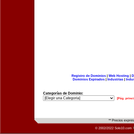
Registro de Dominios
|
Web Hosting
|
D
Dominios Expirados
|
Industrias
|
Indu
Categorías de Dominio:
[Pág. princi
** Precios expre
© 2002/2022 Solo10.com