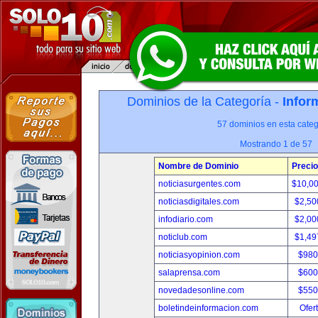
Dominios de la Categoría -
Infor
57 dominios en esta categ
Mostrando 1 de 57
Nombre de Dominio
Precio
noticiasurgentes.com
$10,0
noticiasdigitales.com
$2,50
infodiario.com
$2,00
noticlub.com
$1,49
noticiasyopinion.com
$980
salaprensa.com
$600
novedadesonline.com
$550
boletindeinformacion.com
Ofer