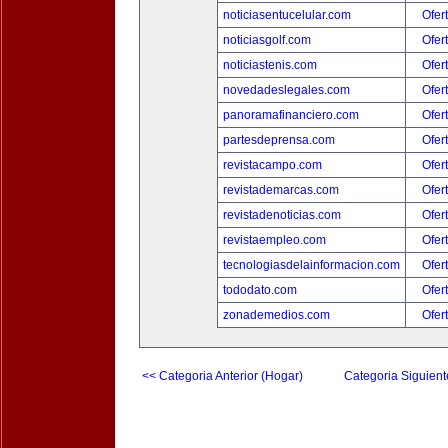
noticiasentucelular.com
Ofer
noticiasgolf.com
Ofer
noticiastenis.com
Ofer
novedadeslegales.com
Ofer
panoramafinanciero.com
Ofer
partesdeprensa.com
Ofer
revistacampo.com
Ofer
revistademarcas.com
Ofer
revistadenoticias.com
Ofer
revistaempleo.com
Ofer
tecnologiasdelainformacion.com
Ofer
tododato.com
Ofer
zonademedios.com
Ofer
<< Categoria Anterior (Hogar)
Categoria Siguient