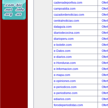
cadenadeportiva.com
Ofer
campoaldia.com
Ofer
cazadordenoticias.com
Ofer
centralnoticias.com
Ofer
dataguia.com
Ofer
diariodecocina.com
Ofer
diarioperu.com
Ofer
e-boletin.com
Ofer
e-Datos.com
Ofer
e-diarios.com
Ofer
e-Honduras.com
Ofer
e-Informacion.com
Ofer
e-mapa.com
Ofer
e-opiniones.com
Ofer
e-periodicos.com
Ofer
e-periodismo.com
Ofer
ediarios.com
Ofer
forodeperiodistas.com
Ofer