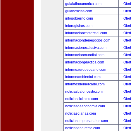
guialatinoamerica.com
Ofer
guianoticias.com
Ofer
infogobierno.com
Ofer
inforegistros.com
Ofer
informacioncomercial.com
Ofer
informaciondenegocios.com
Ofer
informacionexclusiva.com
Ofer
informacionmundial.com
Ofer
informacionpractica.com
Ofer
informeagropecuario.com
Ofer
informeambiental.com
Ofer
informesdemercado.com
Ofer
noticiasbaloncesto.com
Ofer
noticiasciclismo.com
Ofer
noticiasdeeconomia.com
Ofer
noticiasdiarias.com
Ofer
noticiasempresariales.com
Ofer
noticiasendirecto.com
Ofer